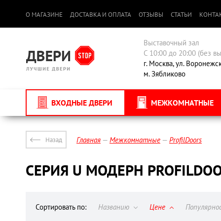
О МАГАЗИНЕ
ДОСТАВКА И ОПЛАТА
ОТЗЫВЫ
СТАТЬИ
КОНТА
Выставочный зал
С 10:00 до 20:00 (без в
г. Москва, ул. Воронежс
м. Зябликово
ВХОДНЫЕ ДВЕРИ
МЕЖКОМНАТНЫЕ
Главная
Межкомнатные
ProfilDoors
Назад
СЕРИЯ U МОДЕРН PROFILDO
Сортировать по:
Названию
Цене
Популярн