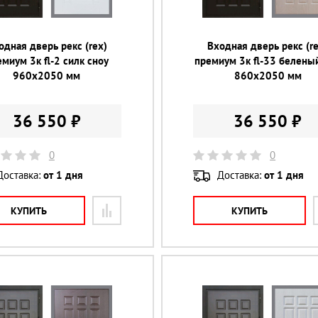
одная дверь рекс (rex)
Входная дверь рекс (re
миум 3к fl-2 силк сноу
премиум 3к fl-33 белены
960х2050 мм
860х2050 мм
36 550 ₽
36 550 ₽
0
0
Доставка:
от 1 дня
Доставка:
от 1 дня
КУПИТЬ
КУПИТЬ