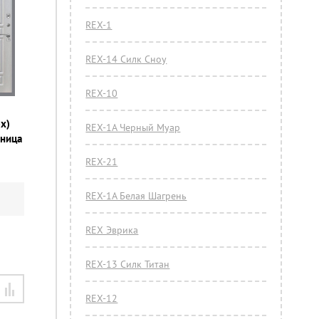
REX-1
REX-14 Силк Сноу
REX-10
x)
REX-1A Черный Муар
нница
REX-21
REX-1А Белая Шагрень
REX Эврика
REX-13 Силк Титан
REX-12