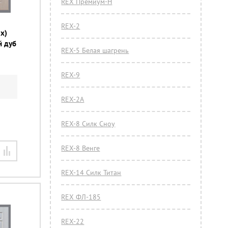
REX Премиум-Н
REX-2
x)
й дуб
REX-5 Белая шагрень
REX-9
REX-2А
REX-8 Силк Сноу
REX-8 Венге
REX-14 Силк Титан
REX ФЛ-185
REX-22