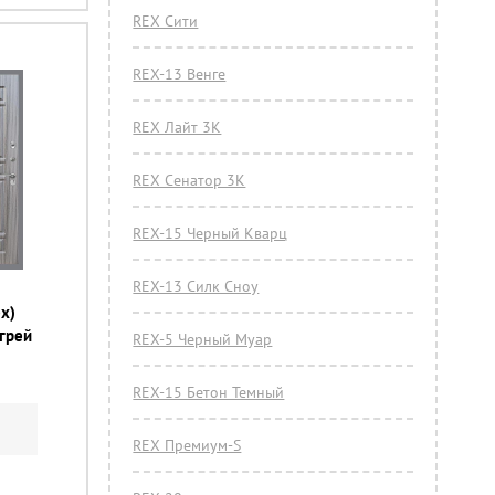
REX Сити
REX-13 Венге
REX Лайт 3К
REX Сенатор 3К
REX-15 Черный Кварц
REX-13 Силк Сноу
x)
 грей
REX-5 Черный Муар
REX-15 Бетон Темный
REX Премиум-S