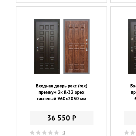
Входная дверь рекс (rex)
Вх
премиум 3к fl-33 орех
пр
тисненый 960х2050 мм
36 550 ₽
0