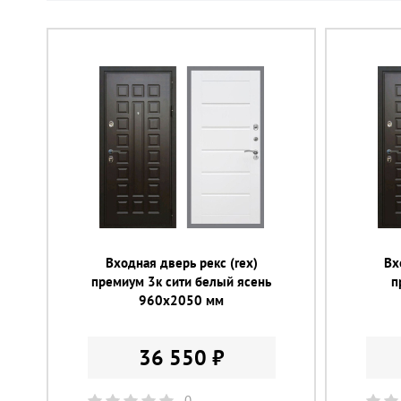
Входная дверь рекс (rex)
Вх
премиум 3к сити белый ясень
п
960х2050 мм
36 550 ₽
0