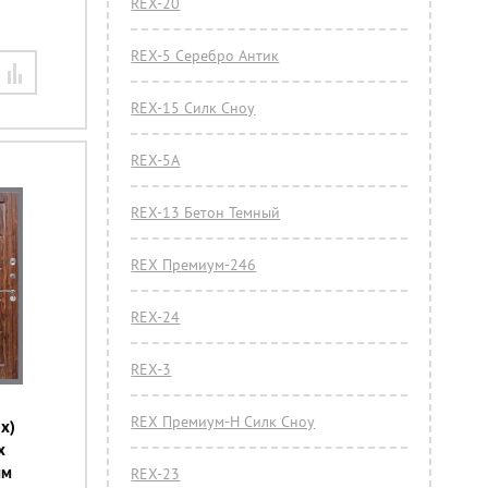
REX-20
REX-5 Серебро Антик
REX-15 Силк Сноу
REX-5А
REX-13 Бетон Темный
REX Премиум-246
REX-24
REX-3
REX Премиум-Н Силк Сноу
x)
х
мм
REX-23