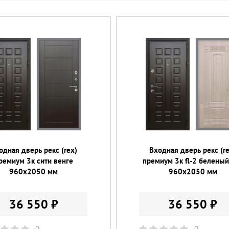
одная дверь рекс (rex)
Входная дверь рекс (re
ремиум 3к сити венге
премиум 3к fl-2 беленый
960х2050 мм
960х2050 мм
36 550 ₽
36 550 ₽
0
0