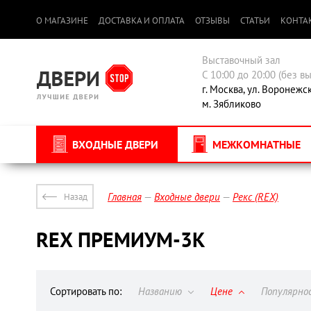
О МАГАЗИНЕ
ДОСТАВКА И ОПЛАТА
ОТЗЫВЫ
СТАТЬИ
КОНТА
Выставочный зал
С 10:00 до 20:00 (без в
г. Москва, ул. Воронежс
м. Зябликово
ВХОДНЫЕ ДВЕРИ
МЕЖКОМНАТНЫЕ
Главная
Входные двери
Рекс (REX)
Назад
REX ПРЕМИУМ-3К
Сортировать по:
Названию
Цене
Популярн