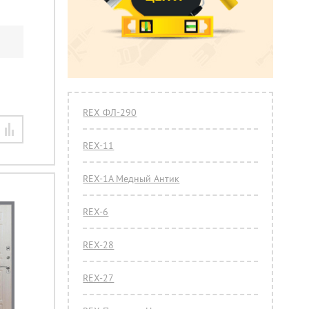
REX ФЛ-290
REX-11
REX-1A Медный Антик
REX-6
REX-28
REX-27