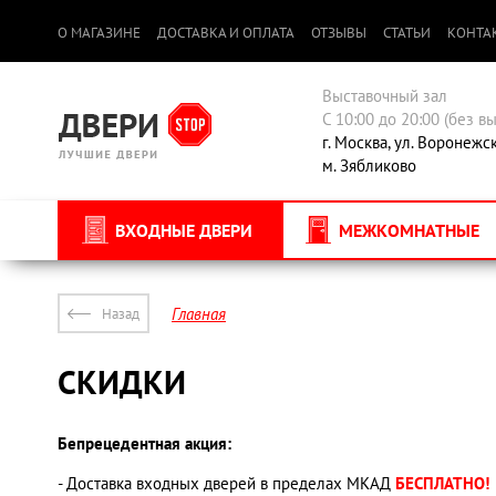
О МАГАЗИНЕ
ДОСТАВКА И ОПЛАТА
ОТЗЫВЫ
СТАТЬИ
КОНТА
Выставочный зал
С 10:00 до 20:00 (без в
г. Москва, ул. Воронежс
м. Зябликово
ВХОДНЫЕ ДВЕРИ
МЕЖКОМНАТНЫЕ
Главная
Назад
СКИДКИ
Бепрецедентная акция:
- Доставка входных дверей в пределах МКАД
БЕСПЛАТНО!