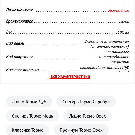
По назначению 
Загородные
Броненакладка 
есть
Вес 
100 кг
Входная металлическая
Вид двери 
(стальная, железная)
порошковое
Вид покрытия 
антивандальное
покрытие
влагостойкая панель МДФ
Внешняя отделка 
Vinorit
ВСЕ ХАРАКТЕРИСТИКИ
Внутренняя отделка 
Горизонт
Глазок 
нет
Лацио Термо Дуб
Снегирь Термо Серебро
Замок дополнительный 
Гардиан (Сувальдный)
Замок основной 
Гардиан (Сувальдный)
Снегирь Термо Медь
Лацио Термо Орех
Звуко- и Теплоизоляция 
повышенная
Классика Термо
Премиум Термо Орех