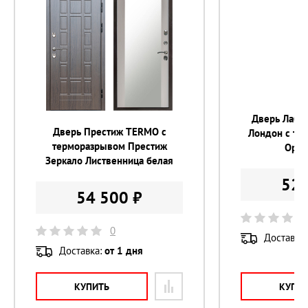
Толщина металла 
1,5 мм
Толщина полотна 
100 мм
Утепление 
5-и слойное
Утепление коробки 
минераловатная плита
Цвет внешней отделки 
Венге
Дверь Лабир
Цвет внутренней отделки 
Бетон светлый
Дверь Престиж TERMO с
Лондон с те
терморазрывом Престиж
Орех
Цвет фурнитуры 
хром
Зеркало Лиственница белая
Размер проема 
900±10 х 2080±10 мм
52 
54 500 ₽
0
Доставка
Доставка:
от 1 дня
КУПИТЬ
КУПИ